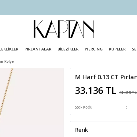
LEKLİKLER
PIRLANTALAR
BİLEZİKLER
PIERCING
KÜPELER
SE
ın Kolye
M Harf 0.13 CT Pırlan
33.136 TL
41.419 TL
Stok Kodu
Renk