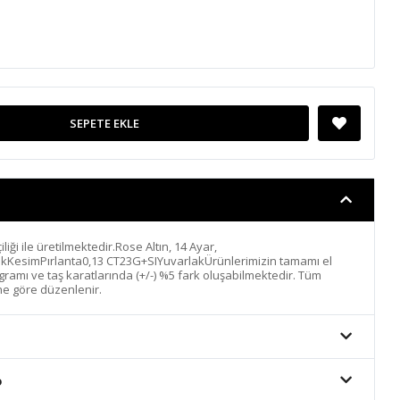
SEPETE EKLE
iliği ile üretilmektedir.Rose Altın, 14 Ayar,
ıkKesimPırlanta0,13 CT23G+SIYuvarlakÜrünlerimizin tamamı el
n gramı ve taş karatlarında (+/-) %5 fark oluşabilmektedir. Tüm
ine göre düzenlenir.
o