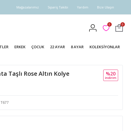
Mağazalarımız
Sipariş Takibi
Yardım
Bize Ulaşın
0
0
TLER
ERKEK
ÇOCUK
22 AYAR
8 AYAR
KOLEKSİYONLAR
ta Taşlı Rose Altın Kolye
%20
i̇ndi̇ri̇m
T677