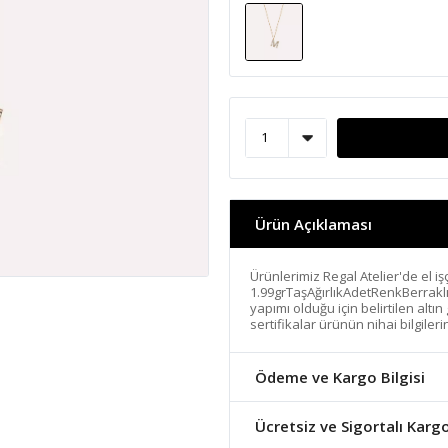
Ürün Açıklaması
Ürünlerimiz Regal Atelier'de el işç
1.99grTaşAğırlıkAdetRenkBerrakl
yapımı olduğu için belirtilen altı
sertifikalar ürünün nihai bilgiler
Ödeme ve Kargo Bilgisi
Ücretsiz ve Sigortalı Karg