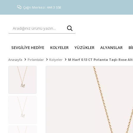
Çağrı Merkezi: 444 3 558
SEVGİLİYE HEDİYE
KOLYELER
YÜZÜKLER
ALYANSLAR
Bİ
Anasayfa
Pırlantalar
Kolyeler
M Harf 0.13 CT Pırlanta Taşlı Rose Alt