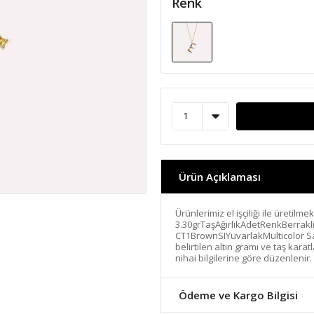
Renk
Ürün Açıklaması
Ürünlerimiz el işçiliği ile üretilme
3.30grTaşAğırlıkAdetRenkBerrakl
CT1BrownSIYuvarlakMulticolor Saf
belirtilen altın gramı ve taş kara
nihai bilgilerine göre düzenlenir.
Ödeme ve Kargo Bilgisi