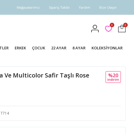
Mağazalarımız
Sipariş Takibi
Yardım
Bize Ulaşın
0
0
TLER
ERKEK
ÇOCUK
22 AYAR
8 AYAR
KOLEKSİYONLAR
 Ve Multicolor Safir Taşlı Rose
%20
i̇ndi̇ri̇m
T714