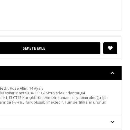
SEPETE EKLE
ktedir. Rose Altın, 14 Ayar,
ıkKesimPırlanta0,04 CT1G+SIYuvarlakPırlanta0,04
ir1,13 CT15 KarışıkÜrünlerimizin tamamı el yapımı olduğu için
tlarında (+/-) %5 fark oluşabilmektedir. Tüm sertifikalar ürünün