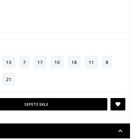
13
7
17
10
18
11
8
21
SEPETE EKLE