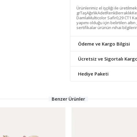
Ürünlerimiz el işçiliği ile üretilme
grTaşAğırlıkAdetRenkBerraklıkKe
DamlaMulticolor Safir0,29 CT1 Ka
yapımı olduğu için belirtilen altı
sertifikalar ürünün nihai bilgiler
Ödeme ve Kargo Bilgisi
Ücretsiz ve Sigortalı Karg
Hediye Paketi
Benzer Ürünler