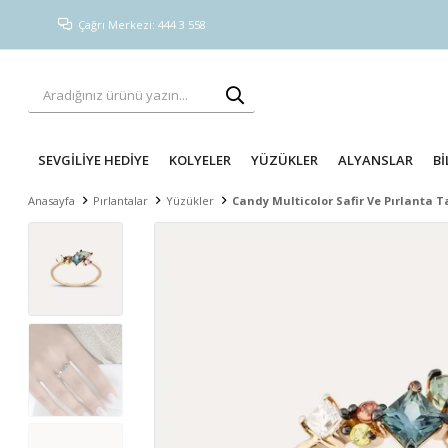
Çağrı Merkezi: 444 3 558
SEVGİLİYE HEDİYE
KOLYELER
YÜZÜKLER
ALYANSLAR
Bİ
Anasayfa
Pırlantalar
Yüzükler
Candy Multicolor Safir Ve Pırlanta T