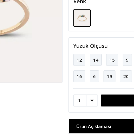
Renk
Yüzük Ölçüsü
12
14
15
9
16
6
19
20
Ürün Açıklaması