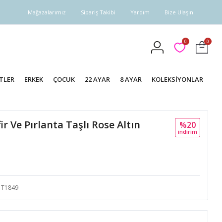
Mağazalarımız
Sipariş Takibi
Yardım
Bize Ulaşın
0
0
TLER
ERKEK
ÇOCUK
22 AYAR
8 AYAR
KOLEKSİYONLAR
r Ve Pırlanta Taşlı Rose Altın
%20
i̇ndi̇ri̇m
T1849