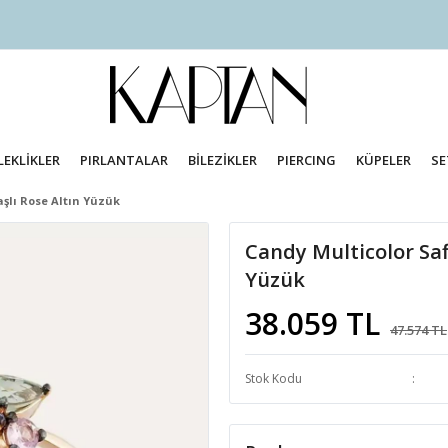
LEKLİKLER
PIRLANTALAR
BİLEZİKLER
PIERCING
KÜPELER
SE
aşlı Rose Altın Yüzük
Candy Multicolor Safi
Yüzük
38.059 TL
47.574 TL
Stok Kodu