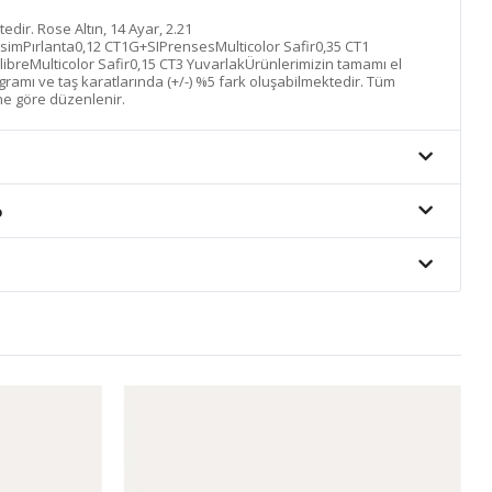
ktedir. Rose Altın, 14 Ayar, 2.21
simPırlanta0,12 CT1G+SIPrensesMulticolor Safir0,35 CT1
libreMulticolor Safir0,15 CT3 YuvarlakÜrünlerimizin tamamı el
n gramı ve taş karatlarında (+/-) %5 fark oluşabilmektedir. Tüm
ine göre düzenlenir.
o