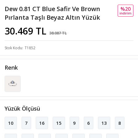
Dew 0.81 CT Blue Safir Ve Brown
%20
i̇ndi̇ri̇m
Pırlanta Taşlı Beyaz Altın Yüzük
30.469 TL
38.087 TL
Stok Kodu
T1852
Renk
Yüzük Ölçüsü
10
7
16
15
9
6
13
8