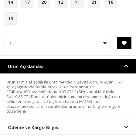
14
17
20
12
11
21
18
19
Ürün Açıklaması
Ürünlerimiz el işçiliği ile üretilmektedir. Beyaz Altın, 14 Ayar, 1.67
grTaşAğırlıkAdetRenkBerraklıkKesimPırlanta0,06
CT4BrownSIYuvarlakPırlanta0,07 CT2G+SIYuvarlakMulticolor
Safir0,68 CT1 DamlaÜrünlerimizin tamamı el yapımı olduğu için
belirtilen altın gramı ve taş karatlarında (+/-) %5 fark
oluşabilmektedir. Tüm sertifikalar ürünün nihai bilgilerine göre
düzenlenir.
Ödeme ve Kargo Bilgisi