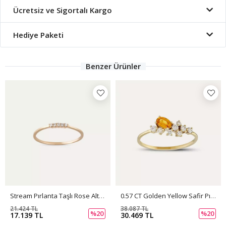
Ücretsiz ve Sigortalı Kargo
Hediye Paketi
Benzer Ürünler
Stream Pırlanta Taşlı Rose Altın Yüzük
0.57 CT Golden Yellow Safir Pırlanta Taşlı Sarı Altın Yüzük
21.424 TL
38.087 TL
%20
%20
17.139 TL
30.469 TL