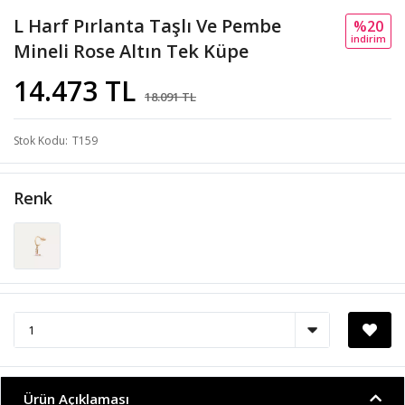
L Harf Pırlanta Taşlı Ve Pembe
%20
i̇ndi̇ri̇m
Mineli Rose Altın Tek Küpe
14.473 TL
18.091 TL
Stok Kodu
T159
Renk
Ürün Açıklaması