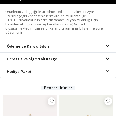
Ürünlerimiz el işçiliği ile üretilmektedir. Rose Altın, 14 Ayar,
0.97grTaşAğırlıkAdetRenkBerraklıkKesimPırlanta0,01
CT2G+SIYuvarlakÜrünlerimizin tamamı el yapımı olduğu için
belirtilen altın gramı ve taş karatlarında (+/-) %5 fark
oluşabilmektedir. Tüm sertifikalar ürünün nihai bilgilerine göre
düzenlenir.
Ödeme ve Kargo Bilgisi
Ücretsiz ve Sigortalı Kargo
Hediye Paketi
Benzer Ürünler