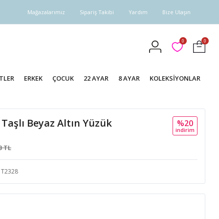
Mağazalarımız
Sipariş Takibi
Yardım
Bize Ulaşın
0
0
TLER
ERKEK
ÇOCUK
22 AYAR
8 AYAR
KOLEKSİYONLAR
 Taşlı Beyaz Altın Yüzük
%20
i̇ndi̇ri̇m
3 TL
T2328