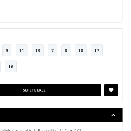
9
11
13
7
8
18
17
16
SEPETE EKLE
iliğiyle üretilmektedir.Beyaz Altın, 14 Ayar, 9.07