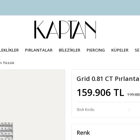
LEKLİKLER
PIRLANTALAR
BİLEZİKLER
PIERCING
KÜPELER
SE
ın Yüzük
Grid 0.81 CT Pırlanta
159.906 TL
199.88
Stok Kodu
Renk