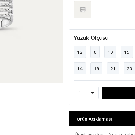
Yüzük Ölçüsü
12
6
10
15
14
19
21
20
Ürün Açıklaması
Ürünlerimiz Regal Atelier'de el işç