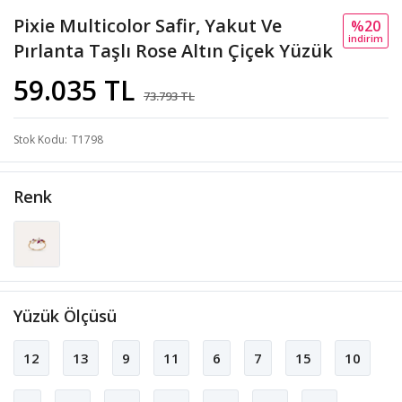
Pixie Multicolor Safir, Yakut Ve
%20
i̇ndi̇ri̇m
Pırlanta Taşlı Rose Altın Çiçek Yüzük
59.035 TL
73.793 TL
Stok Kodu
T1798
Renk
Yüzük Ölçüsü
12
13
9
11
6
7
15
10