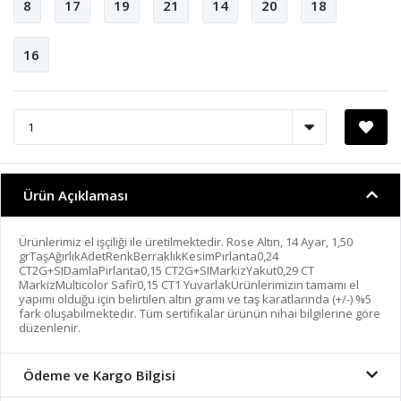
8
17
19
21
14
20
18
16
Ürün Açıklaması
Ürünlerimiz el işçiliği ile üretilmektedir. Rose Altın, 14 Ayar, 1,50
grTaşAğırlıkAdetRenkBerraklıkKesimPırlanta0,24
CT2G+SIDamlaPırlanta0,15 CT2G+SIMarkizYakut0,29 CT
MarkizMulticolor Safir0,15 CT1 YuvarlakÜrünlerimizin tamamı el
yapımı olduğu için belirtilen altın gramı ve taş karatlarında (+/-) %5
fark oluşabilmektedir. Tüm sertifikalar ürünün nihai bilgilerine göre
düzenlenir.
Ödeme ve Kargo Bilgisi