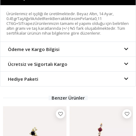
Ürünlerimiz el işçiliği ile üretilmektedir. Beyaz Altın, 14 Ayar,
0.45grTaşAğırlıkAdetRenkBerraklıkKesimPırlanta0,11
CT6G+SITrapezÜrünlerimizin tamamı el yapımı olduğu için belirtilen
altın gramı ve taş karatlarında (+/-) %5 fark oluşabilmektedir. Tüm
sertifikalar ürünün nihai bilgilerine göre düzenlenir.
Ödeme ve Kargo Bilgisi
Ücretsiz ve Sigortalı Kargo
Hediye Paketi
Benzer Ürünler