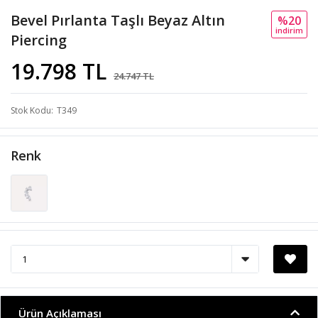
Bevel Pırlanta Taşlı Beyaz Altın
%20
i̇ndi̇ri̇m
Piercing
19.798 TL
24.747 TL
Stok Kodu
T349
Renk
Ürün Açıklaması