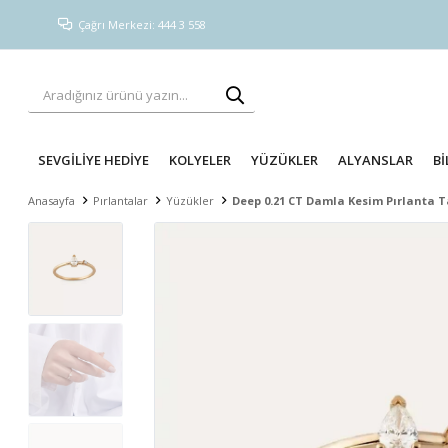
Çağrı Merkezi: 444 3 558
SEVGİLİYE HEDİYE
KOLYELER
YÜZÜKLER
ALYANSLAR
Bİ
Anasayfa
Pırlantalar
Yüzükler
Deep 0.21 CT Damla Kesim Pırlanta T