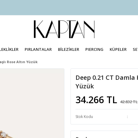
LEKLİKLER
PIRLANTALAR
BİLEZİKLER
PIERCING
KÜPELER
SE
aşlı Rose Altın Yüzük
Deep 0.21 CT Damla K
Yüzük
34.266 TL
42.832 TL
Stok Kodu