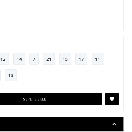
12
14
7
21
15
17
11
13
SEPETE EKLE