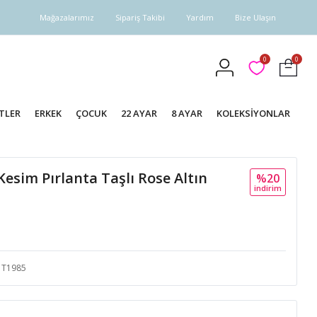
Mağazalarımız
Sipariş Takibi
Yardım
Bize Ulaşın
0
0
TLER
ERKEK
ÇOCUK
22 AYAR
8 AYAR
KOLEKSİYONLAR
esim Pırlanta Taşlı Rose Altın
%20
i̇ndi̇ri̇m
T1985