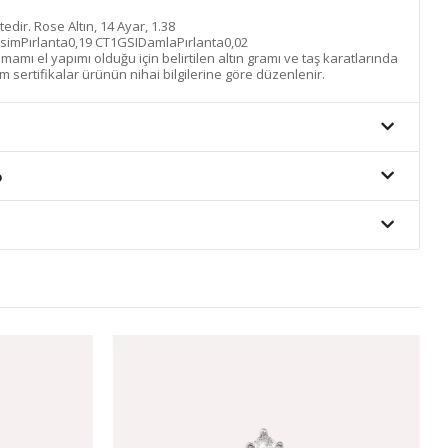
ktedir. Rose Altın, 14 Ayar, 1.38
simPırlanta0,19 CT1GSIDamlaPırlanta0,02
mı el yapımı olduğu için belirtilen altın gramı ve taş karatlarında
m sertifikalar ürünün nihai bilgilerine göre düzenlenir.
o