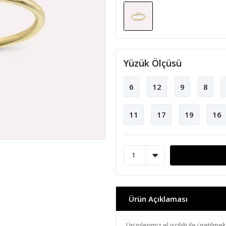
Yüzük Ölçüsü
6
12
9
8
11
17
19
16
Ürün Açıklaması
Ürünlerimiz el işçiliği ile üretilmek