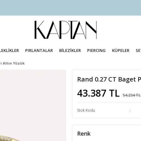
LEKLİKLER
PIRLANTALAR
BİLEZİKLER
PIERCING
KÜPELER
SE
rı Altın Yüzük
Rand 0.27 CT Baget Pı
43.387 TL
54.234 TL
Stok Kodu
Renk