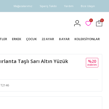
Mağazalarımız
Sipariş Takibi
Yardım
Bize Ulaşın
0
0
TLER
ERKEK
ÇOCUK
22 AYAR
8 AYAR
KOLEKSİYONLAR
rlanta Taşlı Sarı Altın Yüzük
%20
i̇ndi̇ri̇m
T2146