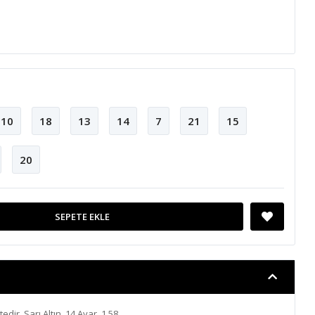
10
18
13
14
7
21
15
20
SEPETE EKLE
tedir. Sarı Altın, 14 Ayar, 1.58