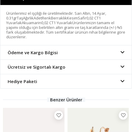
Ürünlerimiz el işçiliği ile üretilmektedir. Sarı Altın, 14 Ayar,
0.31grTaşAğırlıkAdetRenkBerraklıkKesimSafir0,02 CT1
YuvarlakAkuamarin0,02 CT1 YuvarlakÜrünlerimizin tamamı el
yapımı olduğu için belirtilen altın gramı ve taş karatlarında (+/-) %5
fark oluşabilmektedir. Tüm sertifikalar ürünün nihai bilgilerine göre
düzenlenir.
Ödeme ve Kargo Bilgisi
Ücretsiz ve Sigortalı Kargo
Hediye Paketi
Benzer Ürünler