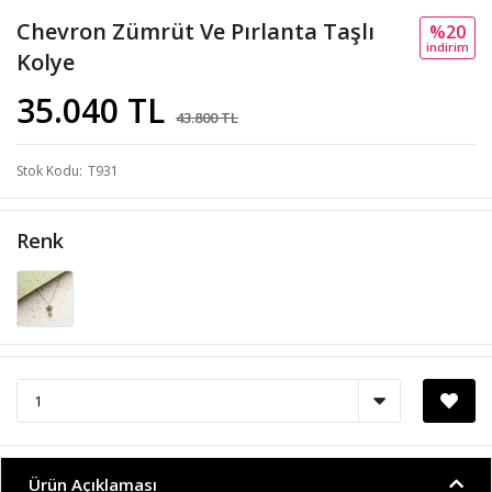
Chevron Zümrüt Ve Pırlanta Taşlı
%20
i̇ndi̇ri̇m
Kolye
35.040 TL
43.800 TL
Stok Kodu
T931
Renk
Ürün Açıklaması