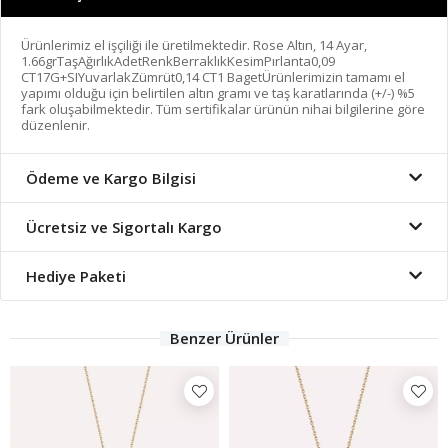
Ürünlerimiz el işçiliği ile üretilmektedir. Rose Altın, 14 Ayar,
1.66grTaşAğırlıkAdetRenkBerraklıkKesimPırlanta0,09
CT17G+SIYuvarlakZümrüt0,14 CT1 BagetÜrünlerimizin tamamı el
yapımı olduğu için belirtilen altın gramı ve taş karatlarında (+/-) %5
fark oluşabilmektedir. Tüm sertifikalar ürünün nihai bilgilerine göre
düzenlenir.
Ödeme ve Kargo Bilgisi
Ücretsiz ve Sigortalı Kargo
Hediye Paketi
Benzer Ürünler