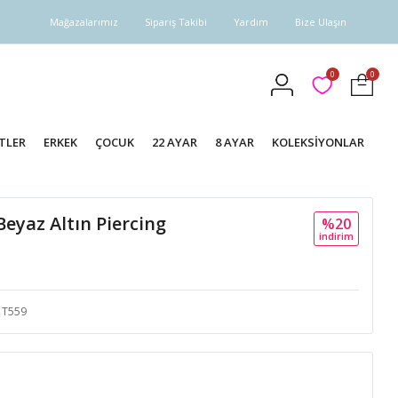
Mağazalarımız
Sipariş Takibi
Yardım
Bize Ulaşın
0
0
TLER
ERKEK
ÇOCUK
22 AYAR
8 AYAR
KOLEKSİYONLAR
Beyaz Altın Piercing
%20
i̇ndi̇ri̇m
T559