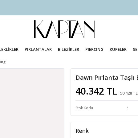
LEKLİKLER
PIRLANTALAR
BİLEZİKLER
PIERCING
KÜPELER
SE
cing
Dawn Pırlanta Taşlı 
40.342 TL
50.428 TL
Stok Kodu
Renk