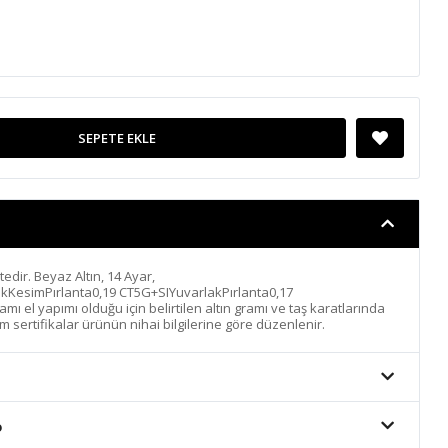
SEPETE EKLE
ktedir. Beyaz Altın, 14 Ayar,
ıkKesimPırlanta0,19 CT5G+SIYuvarlakPırlanta0,17
 el yapımı olduğu için belirtilen altın gramı ve taş karatlarında
m sertifikalar ürünün nihai bilgilerine göre düzenlenir.
o