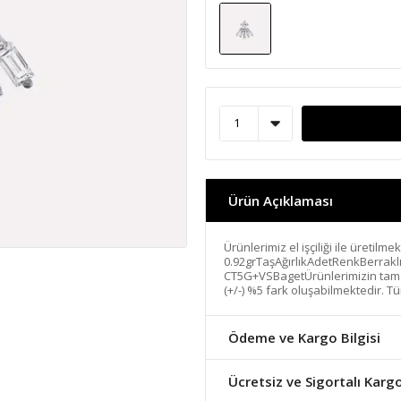
Ürün Açıklaması
Ürünlerimiz el işçiliği ile üretilme
0.92grTaşAğırlıkAdetRenkBerrakl
CT5G+VSBagetÜrünlerimizin tamamı
(+/-) %5 fark oluşabilmektedir. Tü
Ödeme ve Kargo Bilgisi
Ücretsiz ve Sigortalı Karg