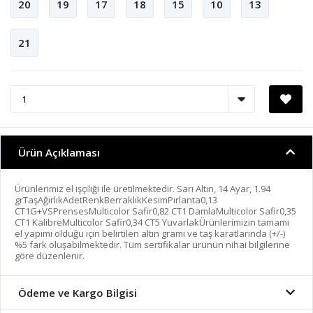
20
19
17
18
15
10
13
21
Ürün Açıklaması
Ürünlerimiz el işçiliği ile üretilmektedir. Sarı Altın, 14 Ayar, 1.94
grTaşAğırlıkAdetRenkBerraklıkKesimPırlanta0,13
CT1G+VSPrensesMulticolor Safir0,82 CT1 DamlaMulticolor Safir0,35
CT1 KalibreMulticolor Safir0,34 CT5 YuvarlakÜrünlerimizin tamamı
el yapımı olduğu için belirtilen altın gramı ve taş karatlarında (+/-)
%5 fark oluşabilmektedir. Tüm sertifikalar ürünün nihai bilgilerine
göre düzenlenir.
Ödeme ve Kargo Bilgisi