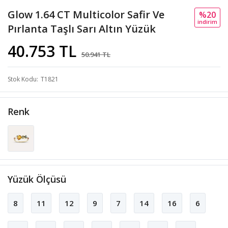
Glow 1.64 CT Multicolor Safir Ve
%20
i̇ndi̇ri̇m
Pırlanta Taşlı Sarı Altın Yüzük
40.753 TL
50.941 TL
Stok Kodu
T1821
Renk
Yüzük Ölçüsü
8
11
12
9
7
14
16
6