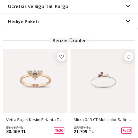
Ücretsiz ve Sigortalı Kargo
Hediye Paketi
Benzer Ürünler
Vetra Baget Kesim Pırlanta Taşlı Rose Altın Yüzük
Micra 0.13 CT Multicolor Safir Ve Siyah Pırlanta Taşlı Yüzük
38.087 TL
27.137 TL
%20
%20
30.469 TL
21.709 TL