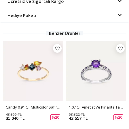
Ücretsiz ve Sigortalı Kargo
Hediye Paketi
Benzer Ürünler
Candy 0.91 CT Multicolor Safir Ve Pırlanta Taşlı Rose Altın Yüzük
1.07 CT Ametist Ve Pırlanta Taşlı Beyaz Altın Yüzük
43.800 TL
53.322 TL
%20
%20
35.040 TL
42.657 TL