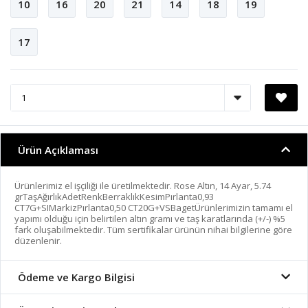
10
16
20
21
14
18
19
17
Ürün Açıklaması
Ürünlerimiz el işçiliği ile üretilmektedir. Rose Altın, 14 Ayar, 5.74
grTaşAğırlıkAdetRenkBerraklıkKesimPırlanta0,93
CT7G+SIMarkizPırlanta0,50 CT20G+VSBagetÜrünlerimizin tamamı el
yapımı olduğu için belirtilen altın gramı ve taş karatlarında (+/-) %5
fark oluşabilmektedir. Tüm sertifikalar ürünün nihai bilgilerine göre
düzenlenir.
Ödeme ve Kargo Bilgisi