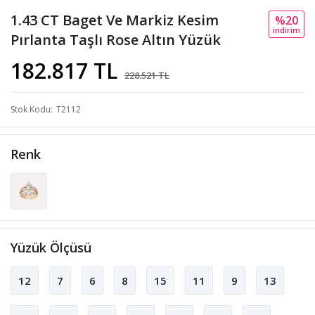
1.43 CT Baget Ve Markiz Kesim
%20
i̇ndi̇ri̇m
Pırlanta Taşlı Rose Altın Yüzük
182.817 TL
228.521 TL
Stok Kodu
T2112
Renk
Yüzük Ölçüsü
12
7
6
8
15
11
9
13