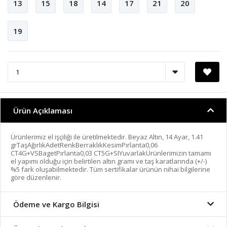
13
15
18
14
17
21
20
19
Ürün Açıklaması
Ürünlerimiz el işçiliği ile üretilmektedir. Beyaz Altın, 14 Ayar, 1.41
grTaşAğırlıkAdetRenkBerraklıkKesimPırlanta0,06
CT4G+VSBagetPırlanta0,03 CT5G+SIYuvarlakÜrünlerimizin tamamı
el yapımı olduğu için belirtilen altın gramı ve taş karatlarında (+/-)
%5 fark oluşabilmektedir. Tüm sertifikalar ürünün nihai bilgilerine
göre düzenlenir.
Ödeme ve Kargo Bilgisi