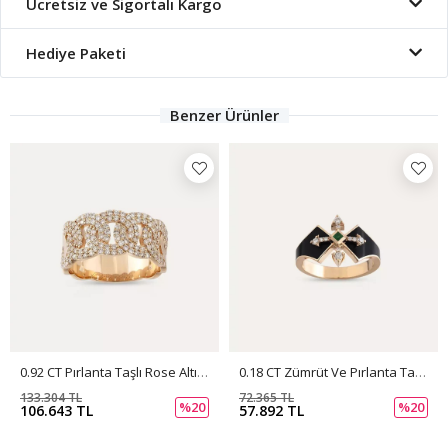
Ücretsiz ve Sigortalı Kargo
Hediye Paketi
Benzer Ürünler
0.92 CT Pırlanta Taşlı Rose Altın Sarmal Yüzük
0.18 CT Zümrüt Ve Pırlanta Taşlı Siyah Mineli Rose Altın Yüzük
133.304 TL
72.365 TL
%20
%20
106.643 TL
57.892 TL