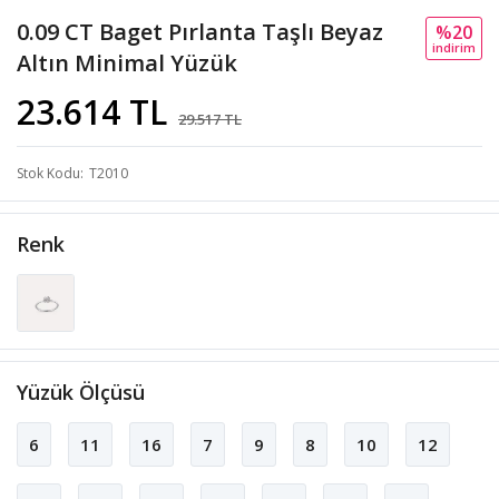
0.09 CT Baget Pırlanta Taşlı Beyaz
%20
i̇ndi̇ri̇m
Altın Minimal Yüzük
23.614 TL
29.517 TL
Stok Kodu
T2010
Renk
Yüzük Ölçüsü
6
11
16
7
9
8
10
12