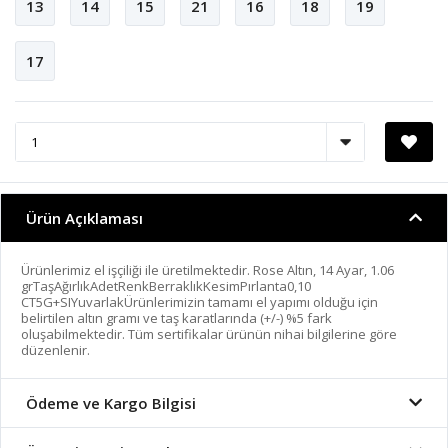
13
14
15
21
16
18
19
17
Ürün Açıklaması
Ürünlerimiz el işçiliği ile üretilmektedir. Rose Altın, 14 Ayar, 1.06
grTaşAğırlıkAdetRenkBerraklıkKesimPırlanta0,10
CT5G+SIYuvarlakÜrünlerimizin tamamı el yapımı olduğu için
belirtilen altın gramı ve taş karatlarında (+/-) %5 fark
oluşabilmektedir. Tüm sertifikalar ürünün nihai bilgilerine göre
düzenlenir.
Ödeme ve Kargo Bilgisi