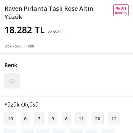
Raven Pırlanta Taşlı Rose Altın
%20
i̇ndi̇ri̇m
Yüzük
18.282 TL
22.852 TL
Stok Kodu
T1988
Renk
Yüzük Ölçüsü
10
6
7
9
8
11
20
12