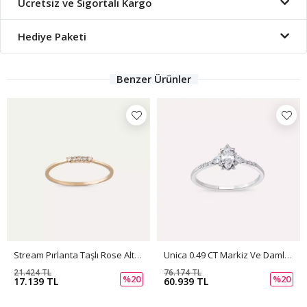
Ücretsiz ve Sigortalı Kargo
Hediye Paketi
Benzer Ürünler
Stream Pırlanta Taşlı Rose Altın Yüzük
Unica 0.49 CT Markiz Ve Damla Kesim Pırlanta Taşlı Beyaz Altın Yüzük
21.424 TL
76.174 TL
%20
%20
17.139 TL
60.939 TL