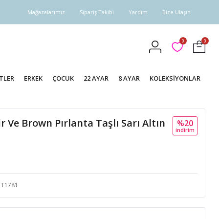
Mağazalarımız
Sipariş Takibi
Yardım
Bize Ulaşın
0
0
TLER
ERKEK
ÇOCUK
22 AYAR
8 AYAR
KOLEKSİYONLAR
r Ve Brown Pırlanta Taşlı Sarı Altın
%20
i̇ndi̇ri̇m
T1781