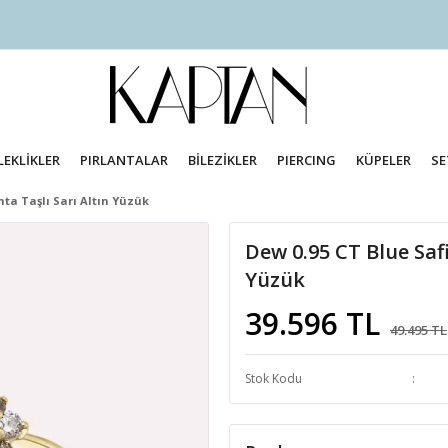
LEKLİKLER
PIRLANTALAR
BİLEZİKLER
PIERCING
KÜPELER
SE
nta Taşlı Sarı Altın Yüzük
Dew 0.95 CT Blue Safi
Yüzük
39.596 TL
49.495 TL
Stok Kodu