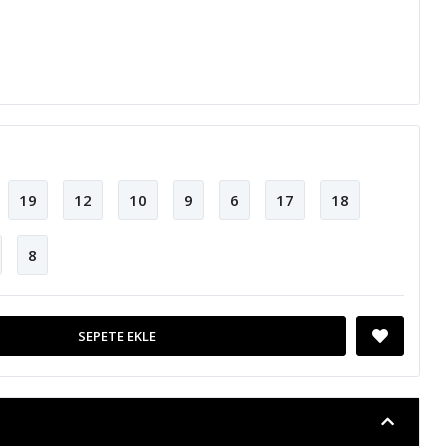
19
12
10
9
6
17
18
8
SEPETE EKLE