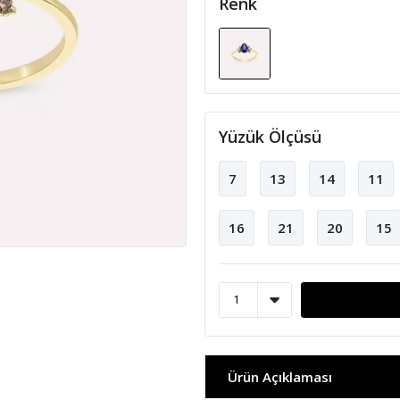
Renk
Yüzük Ölçüsü
7
13
14
11
16
21
20
15
Ürün Açıklaması