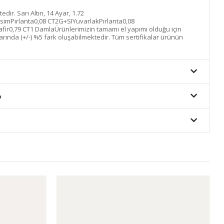
tedir. Sarı Altın, 14 Ayar, 1.72
simPırlanta0,08 CT2G+SIYuvarlakPırlanta0,08
fir0,79 CT1 DamlaÜrünlerimizin tamamı el yapımı olduğu için
tlarında (+/-) %5 fark oluşabilmektedir. Tüm sertifikalar ürünün
o