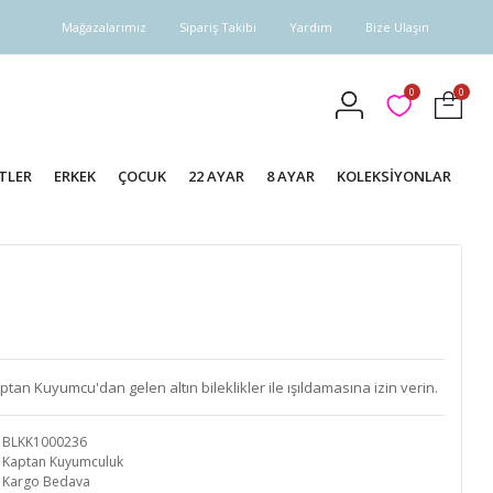
Mağazalarımız
Sipariş Takibi
Yardım
Bize Ulaşın
0
0
TLER
ERKEK
ÇOCUK
22 AYAR
8 AYAR
KOLEKSİYONLAR
Kaptan Kuyumcu'dan gelen altın bileklikler ile ışıldamasına izin verin.
BLKK1000236
Kaptan Kuyumculuk
Kargo Bedava