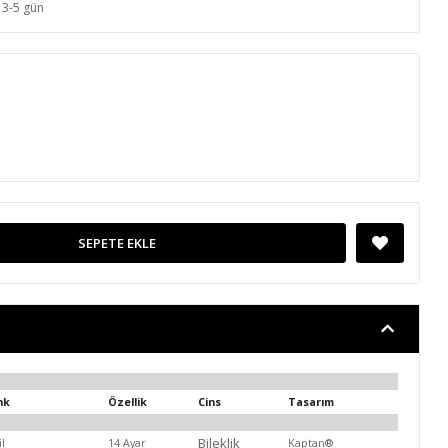
3-5 gün
SEPETE EKLE
nk
Özellik
Cins
Tasarım
Bileklik
il
14 Ayar
Kaptan®