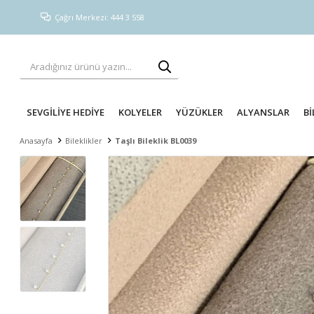
Çağrı Merkezi: 444 3 558
SEVGİLİYE HEDİYE
KOLYELER
YÜZÜKLER
ALYANSLAR
Bİ
Anasayfa
Bileklikler
Taşlı Bileklik BL0039