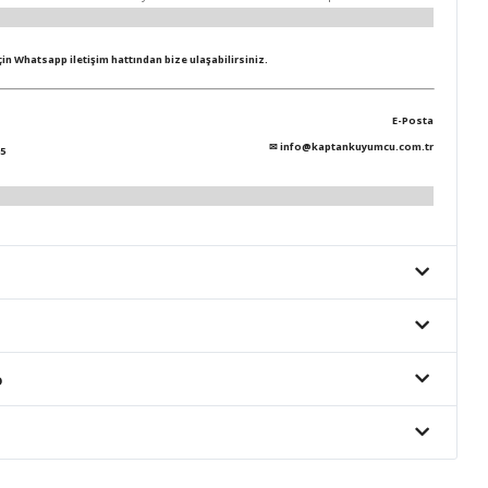
için Whatsapp iletişim hattından bize ulaşabilirsiniz.
E-Posta
✉
info@kaptankuyumcu.com.tr
5
o