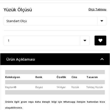
Yüzük Ölçüsü
Ölçü Tablosu
Ürün Açıklaması
Koleksiyon
Renk
Özellik
Cins
Tasarım
Kaptan®
Beyaz
14 Ayar
Yüzük
Tektaş Yüzük
Ürünle ilgili gram veya daha detaylı bilgi için Whatsapp iletişim hattından bize
ulaşabilirsiniz.