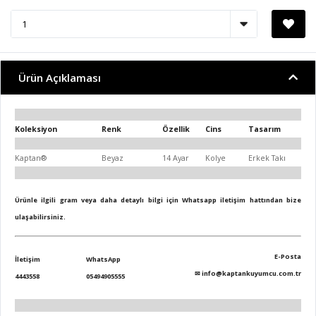
Ürün Açıklaması
Koleksiyon
Renk
Özellik
Cins
Tasarım
Kaptan®
Beyaz
14 Ayar
Kolye
Erkek Takı
Ürünle ilgili gram veya daha detaylı bilgi için Whatsapp iletişim hattından bize
ulaşabilirsiniz.
E-Posta
İletişim
WhatsApp
✉
info@kaptankuyumcu.com.tr
4443558
05494905555