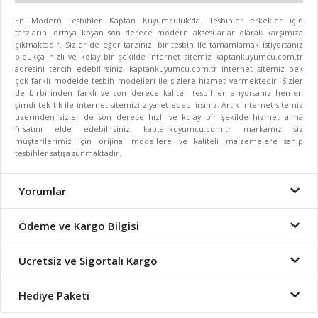
En Modern Tesbihler Kaptan Kuyumculuk'da. Tesbihler erkekler için
tarzlarını ortaya koyan son derece modern aksesuarlar olarak karşımıza
çıkmaktadır. Sizler de eğer tarzınızı bir tesbih ile tamamlamak istiyorsanız
oldukça hızlı ve kolay bir şekilde internet sitemiz kaptankuyumcu.com.tr
adresini tercih edebilirsiniz. kaptankuyumcu.com.tr internet sitemiz pek
çok farklı modelde tesbih modelleri ile sizlere hizmet vermektedir. Sizler
de birbirinden farklı ve son derece kaliteli tesbihler arıyorsanız hemen
şimdi tek tık ile internet sitemizi ziyaret edebilirsiniz. Artık internet sitemiz
üzerinden sizler de son derece hızlı ve kolay bir şekilde hizmet alma
fırsatını elde edebilirsiniz. kaptankuyumcu.com.tr markamız siz
müşterilerimiz için orijinal modellere ve kaliteli malzemelere sahip
tesbihler satışa sunmaktadır.
Yorumlar
Ödeme ve Kargo Bilgisi
Ücretsiz ve Sigortalı Kargo
Hediye Paketi