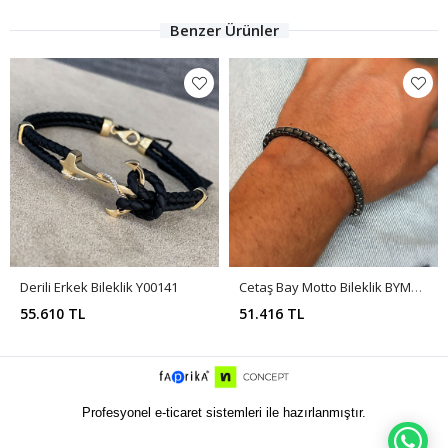
Benzer Ürünler
Derili Erkek Bileklik Y00141
Cetaş Bay Motto Bileklik BYMTTO004
55.610 TL
51.416 TL
Profesyonel e-ticaret sistemleri ile hazırlanmıştır.
WH