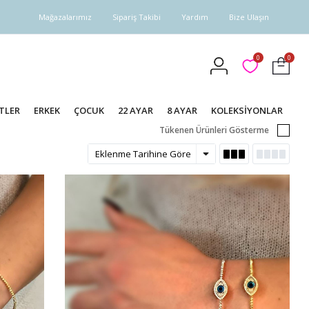
Mağazalarımız
Sipariş Takibi
Yardım
Bize Ulaşın
0
0
TLER
ERKEK
ÇOCUK
22 AYAR
8 AYAR
KOLEKSİYONLAR
Tükenen Ürünleri Gösterme