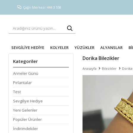
Çağrı Merkezi: 444 3 558
SEVGİLİYE HEDİYE
KOLYELER
YÜZÜKLER
ALYANSLAR
Bİ
Dorika Bilezikler
Kategoriler
Anasayfa
Bilezikler
Dorika 
Anneler Günü
Pırlantalar
Test
Sevgiliye Hediye
Yeni Gelenler
Popüler Ürünler
İndirimdekiler