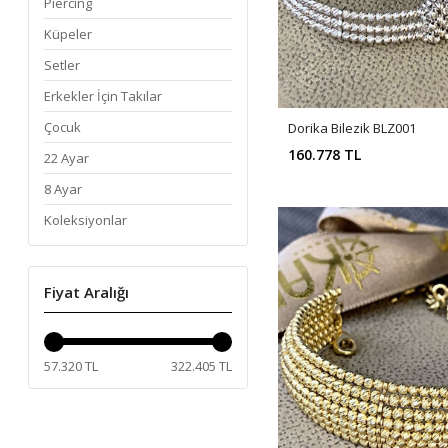
Piercing
Küpeler
Setler
Erkekler İçin Takılar
Çocuk
Dorika Bilezik BLZ001
160.778 TL
22 Ayar
8 Ayar
Koleksiyonlar
Fiyat Aralığı
57.320 TL
322.405 TL