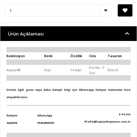
Ürün Açıklaması
Koleksiyon
Renk
Özellik
Cins
Tasarım
Dorika - 3
Kaptan®
Yeşil
14 Ayar
Bilezik
Sıra
Ürünle ilgili gram veya daha detaylı bilgi için Whatsapp iletişim hattından bize
ulaşabilirsiniz.
E-Posta
İletişim
WhatsApp
✉
info@kaptankuyumcu.com.tr
4443558
05494905555