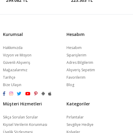
299.082 TL
223.303 TL
Kurumsal
Hesabım
Hakkımızda
Hesabım
Vizyon ve Misyon
Siparişlerim
Güvenli Alışveriş
Adres Bilgilerim
Mağazalarımız
Alışveriş Sepetim
Tarihçe
Favorilerim
Bize Ulaşın
Blog
Müşteri Hizmetleri
Kategoriler
Sıkça Sorulan Sorular
Pırlantalar
Kişisel Verilerin Korunması
Sevgiliye Hediye
Üyelik Sözleşmesi
Kolyeler