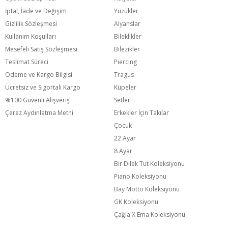
İptal, İade ve Değişim
Yüzükler
Gizlilik Sözleşmesi
Alyanslar
Kullanım Koşulları
Bileklikler
Mesefeli Satış Sözleşmesi
Bilezikler
Teslimat Süreci
Piercing
Ödeme ve Kargo Bilgisi
Tragus
Ücretsiz ve Sigortalı Kargo
Küpeler
%100 Güvenli Alışveriş
Setler
Çerez Aydınlatma Metni
Erkekler İçin Takılar
Çocuk
22 Ayar
8 Ayar
Bir Dilek Tut Koleksiyonu
Piano Koleksiyonu
Bay Motto Koleksiyonu
GK Koleksiyonu
Çağla X Ema Koleksiyonu