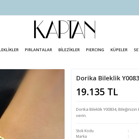
LEKLİKLER
PIRLANTALAR
BİLEZİKLER
PIERCING
KÜPELER
SE
Dorika Bileklik Y008
19.135 TL
Dorika Bileklik Y00834, Bileğinizin
verin.
Stok Kodu
Marka