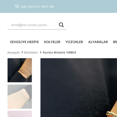
Çağrı Merkezi: 444 3 558
SEVGİLİYE HEDİYE
KOLYELER
YÜZÜKLER
ALYANSLAR
Bİ
Anasayfa
Bileklikler
Dorika Bileklik Y00834