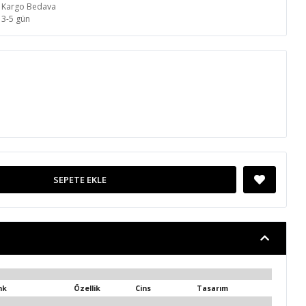
Kargo Bedava
3-5 gün
SEPETE EKLE
nk
Özellik
Cins
Tasarım