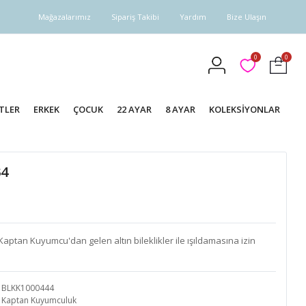
Mağazalarımız
Sipariş Takibi
Yardım
Bize Ulaşın
0
0
TLER
ERKEK
ÇOCUK
22 AYAR
8 AYAR
KOLEKSİYONLAR
34
 Kaptan Kuyumcu'dan gelen altın bileklikler ile ışıldamasına izin
BLKK1000444
Kaptan Kuyumculuk