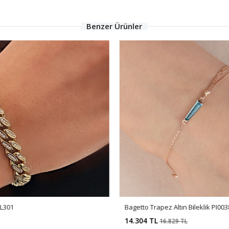
Benzer Ürünler
BL301
Bagetto Trapez Altın Bileklik PI003
14.304 TL
16.829 TL