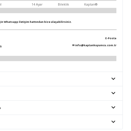
il
14 Ayar
Bileklik
Kaptan®
için Whatsapp iletişim hattından bize ulaşabilirsiniz.
E-Posta
✉
info@kaptankuyumcu.com.tr
5
o