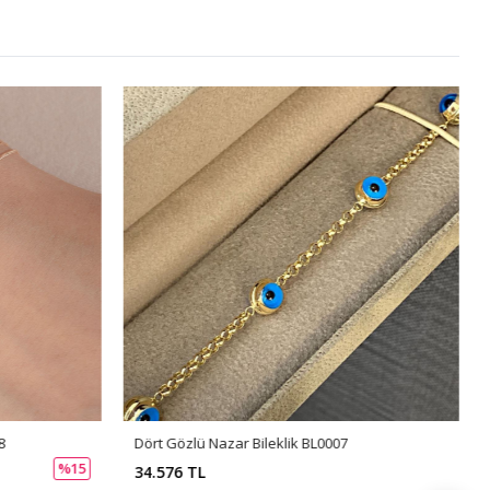
8
Dört Gözlü Nazar Bileklik BL0007
%15
34.576 TL