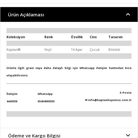
Ürün Açıklaması
Koleksiyon
Renk
Özellik
Cins
Tasarım
Kaptan®
Yeşil
14 Ayar
Çocuk
Bileklik
Ürünle ilgili gram veya daha detaylı bilgi için Whatsapp iletişim hattından bize
ulaşabilirsiniz.
E-Posta
İletişim
WhatsApp
✉
info@kaptankuyumcu.com.tr
4443558
05494905555
Ödeme ve Kargo Bilgisi