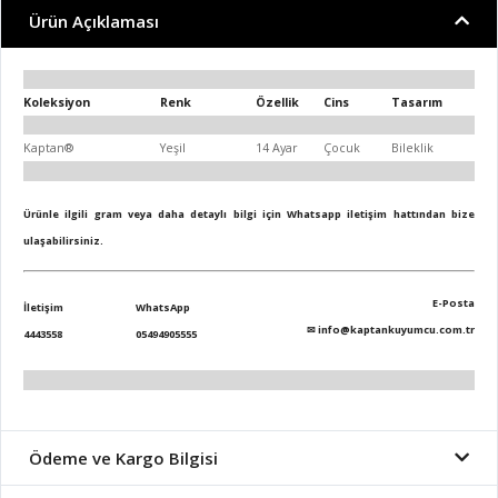
Ürün Açıklaması
Koleksiyon
Renk
Özellik
Cins
Tasarım
Kaptan®
Yeşil
14 Ayar
Çocuk
Bileklik
Ürünle ilgili gram veya daha detaylı bilgi için Whatsapp iletişim hattından bize
ulaşabilirsiniz.
E-Posta
İletişim
WhatsApp
✉
info@kaptankuyumcu.com.tr
4443558
05494905555
Ödeme ve Kargo Bilgisi