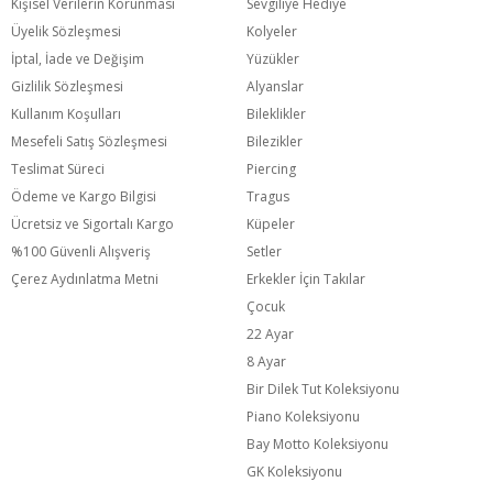
Kişisel Verilerin Korunması
Sevgiliye Hediye
Üyelik Sözleşmesi
Kolyeler
İptal, İade ve Değişim
Yüzükler
Gizlilik Sözleşmesi
Alyanslar
Kullanım Koşulları
Bileklikler
Mesefeli Satış Sözleşmesi
Bilezikler
Teslimat Süreci
Piercing
Ödeme ve Kargo Bilgisi
Tragus
Ücretsiz ve Sigortalı Kargo
Küpeler
%100 Güvenli Alışveriş
Setler
Çerez Aydınlatma Metni
Erkekler İçin Takılar
Çocuk
22 Ayar
8 Ayar
Bir Dilek Tut Koleksiyonu
Piano Koleksiyonu
Bay Motto Koleksiyonu
GK Koleksiyonu