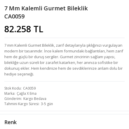
7 Mm Kalemli Gurmet Bileklik
CA0059
82.258 TL
7 mm Kalemli Gurmet Bileklik, zarif detaylarıyla şıklığınızı vurgulayan
modern bir tasarımdır. İnce kalem formundaki bağlantıları, hem zarif
hem de güçlü bir duruş sergiler. Gurmet zincirinin sağlam yapısı,
bilekliğe uzun süreli bir zarafet katarken, her anınıza sofistike bir
dokunuş ekler. Hem kendinize hem de sevdiklerinize anlam dolu bir
hediye seçeneği.
Stok Kodu
CA0059
Marka
Çağla X Ema
Gönderim
Kargo Bedava
Tahmini Kargo Süresi
3-5 gün
Renk