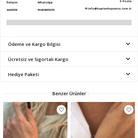
E-Posta
İletişim
WhatsApp
✉
info@kaptankuyumcu.com.tr
4443558
05494905555
Ödeme ve Kargo Bilgisi
Ücretsiz ve Sigortalı Kargo
Hediye Paketi
Benzer Ürünler