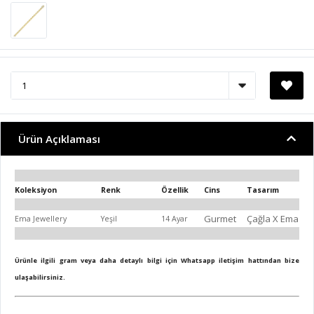
Ürün Açıklaması
Koleksiyon
Renk
Özellik
Cins
Tasarım
Gurmet
Çağla X Ema
Ema Jewellery
Yeşil
14 Ayar
Ürünle ilgili gram veya daha detaylı bilgi için Whatsapp iletişim hattından bize
ulaşabilirsiniz.