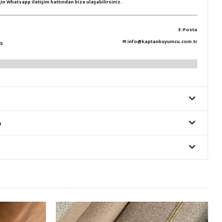
için Whatsapp iletişim hattından bize ulaşabilirsiniz.
E-Posta
✉
info@kaptankuyumcu.com.tr
5
o