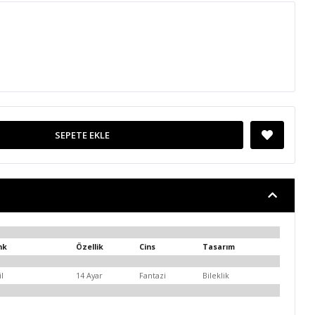
SEPETE EKLE
nk
Özellik
Cins
Tasarım
il
14 Ayar
Fantazi
Bileklik