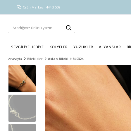
Çağrı Merkezi: 444 3 558
SEVGİLİYE HEDİYE
KOLYELER
YÜZÜKLER
ALYANSLAR
Bİ
Anasayfa
Bileklikler
Aslan Bileklik BL0324