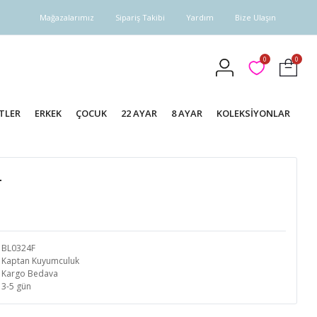
Mağazalarımız
Sipariş Takibi
Yardım
Bize Ulaşın
0
0
TLER
ERKEK
ÇOCUK
22 AYAR
8 AYAR
KOLEKSİYONLAR
4
BL0324F
Kaptan Kuyumculuk
Kargo Bedava
3-5 gün