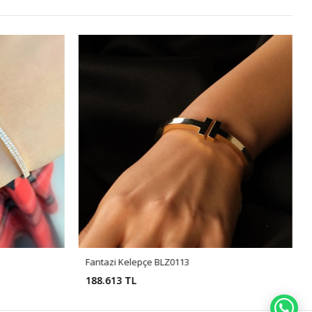
Fantazi Kelepçe BLZ0113
188.613 TL
WH