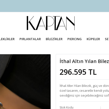
LEKLİKLER
PIRLANTALAR
BİLEZİKLER
PIERCING
KÜPELER
SE
İthal Altın Yılan Bile
296.595 TL
İthal Altın Yılan Bilezik, güç ve d
özel tasarım, cesaretle kendi yolu
sevdiğiniz için seçebileceğiniz so
Stok Kodu