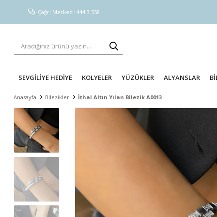
Çağrı Merkezi: 444 3 558
SEVGİLİYE HEDİYE
KOLYELER
YÜZÜKLER
ALYANSLAR
Bİ
Anasayfa
Bilezikler
İthal Altın Yılan Bilezik A0013