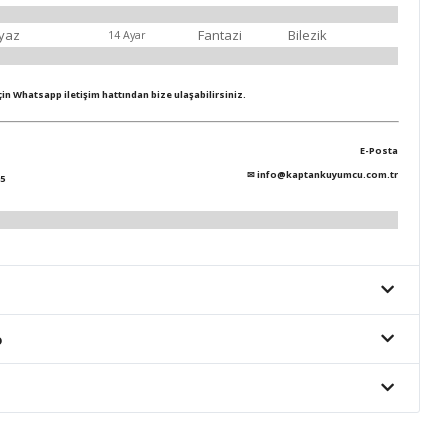
yaz
Fantazi
Bilezik
14 Ayar
için Whatsapp iletişim hattından bize ulaşabilirsiniz.
E-Posta
✉
info@kaptankuyumcu.com.tr
5
o