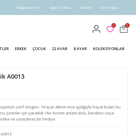
Mağazalarımız
Sipariş Takibi
Yardım
Bize Ulaşın
0
0
TLER
ERKEK
ÇOCUK
22 AYAR
8 AYAR
KOLEKSİYONLAR
zik A0013
önüşümün zarif simgesi. 14 ayar altının ince işçiliğiyle hayat bulan bu
nu çizenler için yaratıldı. Her kıvrımı anlam dolu, kendiniz veya
fistike ve unutulmaz bir hediye.
A0013