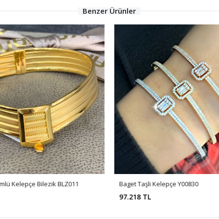
Benzer Ürünler
mlü Kelepçe Bilezik BLZ011
Baget Taşli Kelepçe Y00830
97.218 TL