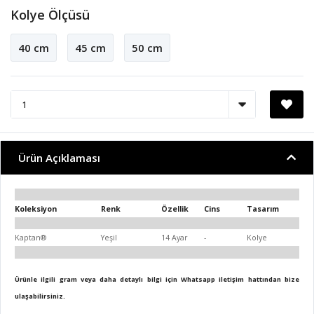
Kolye Ölçüsü
40 cm
45 cm
50 cm
Ürün Açıklaması
Koleksiyon
Renk
Özellik
Cins
Tasarım
Kaptan®
Yeşil
14 Ayar
-
Kolye
Ürünle ilgili gram veya daha detaylı bilgi için Whatsapp iletişim hattından bize
ulaşabilirsiniz.