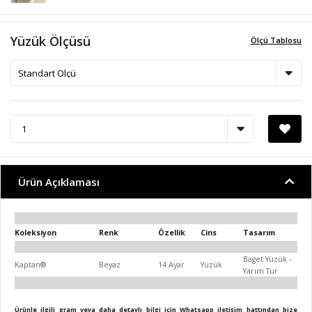
Yüzük Ölçüsü
Ölçü Tablosu
Ürün Açıklaması
Koleksiyon
Renk
Özellik
Cins
Tasarım
Baget Yüzük -
Kaptan®
Beyaz
14 Ayar
Yüzük
Yarım Tur
Ürünle ilgili gram veya daha detaylı bilgi için Whatsapp iletişim hattından bize