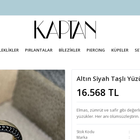
LEKLİKLER
PIRLANTALAR
BİLEZİKLER
PIERCING
KÜPELER
SE
Altın Siyah Taşlı Yü
16.568 TL
Elmas, zümrüt ve safir gibi değerl
yüzükler. Her anı ölümsüzleştiri
Stok Kodu
Marka