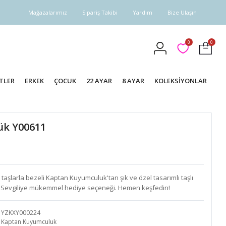
Mağazalarımız
Sipariş Takibi
Yardım
Bize Ulaşın
0
0
TLER
ERKEK
ÇOCUK
22 AYAR
8 AYAR
KOLEKSİYONLAR
zük Y00611
i taşlarla bezeli Kaptan Kuyumculuk'tan şık ve özel tasarımlı taşlı
n. Sevgiliye mükemmel hediye seçeneği. Hemen keşfedin!
YZKXY000224
Kaptan Kuyumculuk