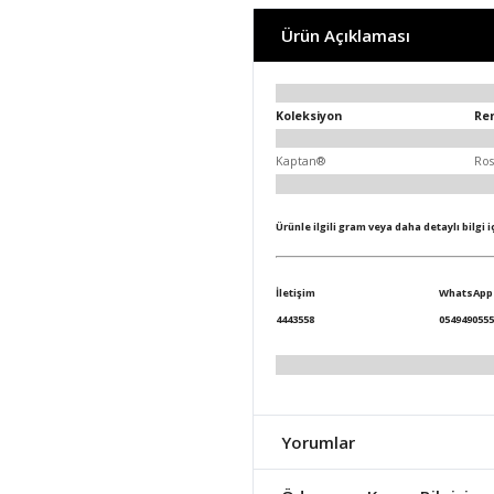
Ürün Açıklaması
Koleksiyon
Re
Kaptan®
Ro
Ürünle ilgili gram veya daha detaylı bilgi 
İletişim
WhatsApp
4443558
0549490555
Yorumlar