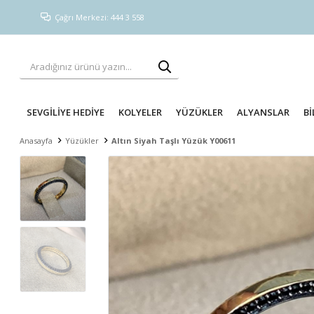
Çağrı Merkezi: 444 3 558
SEVGİLİYE HEDİYE
KOLYELER
YÜZÜKLER
ALYANSLAR
Bİ
Anasayfa
Yüzükler
Altın Siyah Taşlı Yüzük Y00611