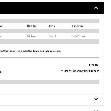
nk
Özellik
Cins
Tasarım
se
14 Ayar
Yüzük
Taşlı Yüzük
için Whatsapp iletişim hattından bize ulaşabilirsiniz.
E-Posta
✉
info@kaptankuyumcu.com.tr
5