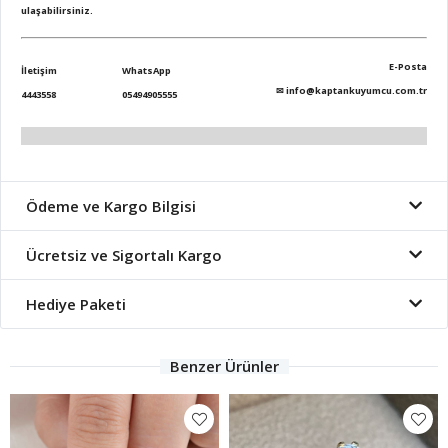
ulaşabilirsiniz.
E-Posta
İletişim
WhatsApp
✉
info@kaptankuyumcu.com.tr
4443558
05494905555
Ödeme ve Kargo Bilgisi
Ücretsiz ve Sigortalı Kargo
Hediye Paketi
Benzer Ürünler