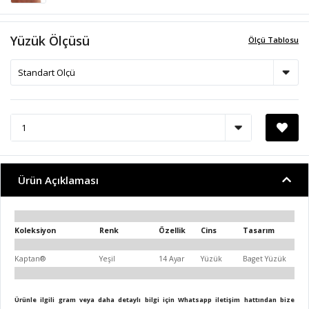
Yüzük Ölçüsü
Ölçü Tablosu
Ürün Açıklaması
Koleksiyon
Renk
Özellik
Cins
Tasarım
Kaptan®
Yeşil
14 Ayar
Yüzük
Baget Yüzük
Ürünle ilgili gram veya daha detaylı bilgi için Whatsapp iletişim hattından bize