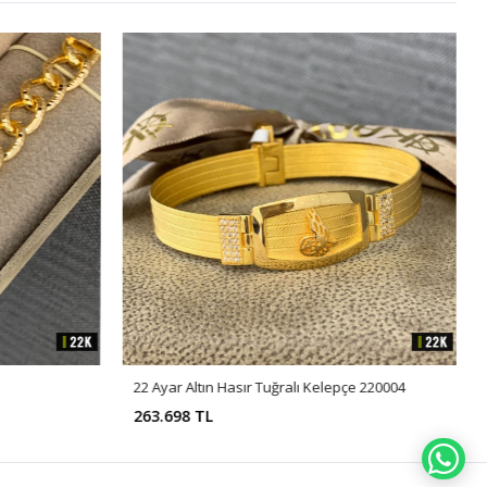
22 Ayar Altın Hasır Tuğralı Kelepçe 220004
263.698 TL
WH