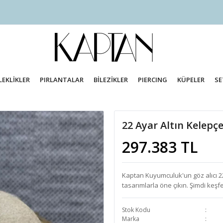
LEKLİKLER
PIRLANTALAR
BİLEZİKLER
PIERCING
KÜPELER
SE
22 Ayar Altın Kelepç
297.383 TL
Kaptan Kuyumculuk'un göz alıcı 22 a
tasarımlarla öne çıkın. Şimdi keşfe
Stok Kodu
Marka