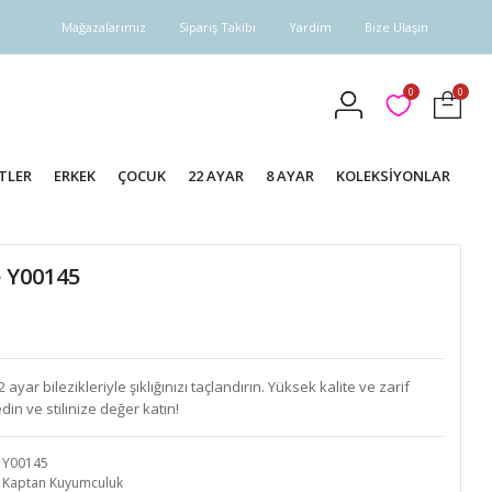
Mağazalarımız
Sipariş Takibi
Yardım
Bize Ulaşın
0
0
TLER
ERKEK
ÇOCUK
22 AYAR
8 AYAR
KOLEKSİYONLAR
e Y00145
yar bilezikleriyle şıklığınızı taçlandırın. Yüksek kalite ve zarif
din ve stilinize değer katın!
Y00145
Kaptan Kuyumculuk