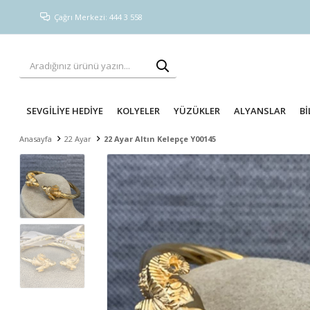
Çağrı Merkezi: 444 3 558
SEVGİLİYE HEDİYE
KOLYELER
YÜZÜKLER
ALYANSLAR
Bİ
Anasayfa
22 Ayar
22 Ayar Altın Kelepçe Y00145