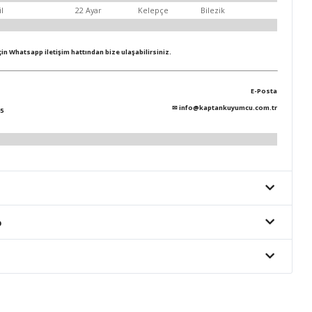
il
22 Ayar
Kelepçe
Bilezik
için Whatsapp iletişim hattından bize ulaşabilirsiniz.
E-Posta
✉
info@kaptankuyumcu.com.tr
5
o