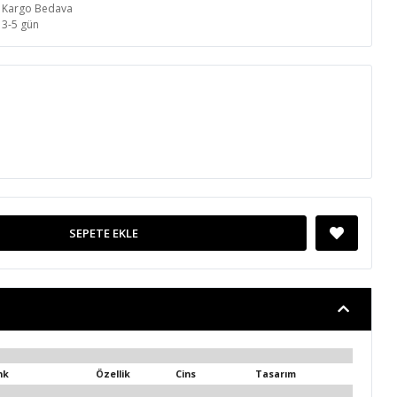
Kargo Bedava
3-5 gün
SEPETE EKLE
nk
Özellik
Cins
Tasarım