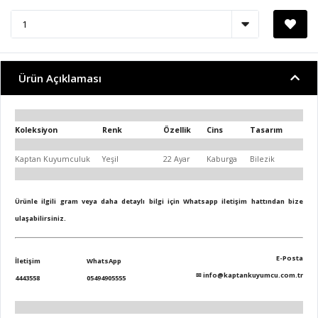
Ürün Açıklaması
Koleksiyon
Renk
Özellik
Cins
Tasarım
Kaptan Kuyumculuk
Yeşil
22 Ayar
Kaburga
Bilezik
Ürünle ilgili gram veya daha detaylı bilgi için Whatsapp iletişim hattından bize
ulaşabilirsiniz.
E-Posta
İletişim
WhatsApp
✉
info@kaptankuyumcu.com.tr
4443558
05494905555