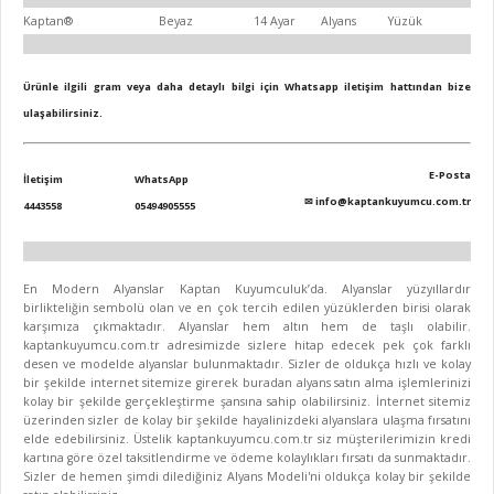
Kaptan®
Beyaz
14 Ayar
Alyans
Yüzük
Ürünle ilgili gram veya daha detaylı bilgi için Whatsapp iletişim hattından bize
ulaşabilirsiniz.
E-Posta
İletişim
WhatsApp
✉
info@kaptankuyumcu.com.tr
4443558
05494905555
En Modern Alyanslar Kaptan Kuyumculuk’da. Alyanslar yüzyıllardır
birlikteliğin sembolü olan ve en çok tercih edilen yüzüklerden birisi olarak
karşımıza çıkmaktadır. Alyanslar hem altın hem de taşlı olabilir.
kaptankuyumcu.com.tr adresimizde sizlere hitap edecek pek çok farklı
desen ve modelde alyanslar bulunmaktadır. Sizler de oldukça hızlı ve kolay
bir şekilde internet sitemize girerek buradan alyans satın alma işlemlerinizi
kolay bir şekilde gerçekleştirme şansına sahip olabilirsiniz. İnternet sitemiz
üzerinden sizler de kolay bir şekilde hayalinizdeki alyanslara ulaşma fırsatını
elde edebilirsiniz. Üstelik kaptankuyumcu.com.tr siz müşterilerimizin kredi
kartına göre özel taksitlendirme ve ödeme kolaylıkları fırsatı da sunmaktadır.
Sizler de hemen şimdi dilediğiniz Alyans Modeli'ni oldukça kolay bir şekilde