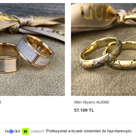
8
Altin Alyans AL0060
57.109 TL
Profesyonel e-ticaret sistemleri ile hazırlanmıştır.