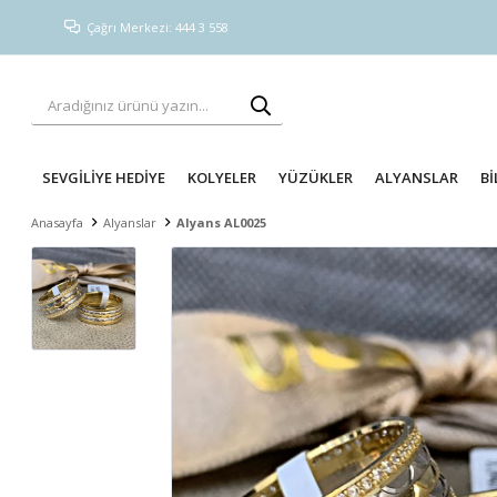
Çağrı Merkezi: 444 3 558
SEVGİLİYE HEDİYE
KOLYELER
YÜZÜKLER
ALYANSLAR
Bİ
Anasayfa
Alyanslar
Alyans AL0025