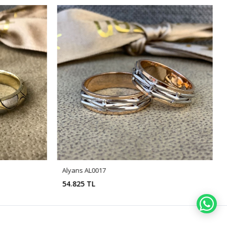
Alyans AL0017
54.825 TL
WH