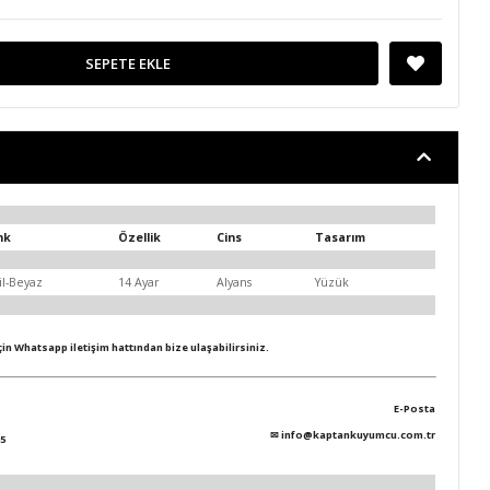
SEPETE EKLE
nk
Özellik
Cins
Tasarım
il-Beyaz
14 Ayar
Alyans
Yüzük
için Whatsapp iletişim hattından bize ulaşabilirsiniz.
E-Posta
✉
info@kaptankuyumcu.com.tr
5