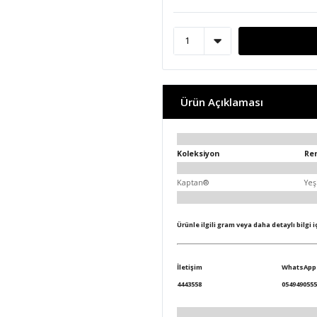
Ürün Açıklaması
Koleksiyon
Re
Kaptan®
Yeş
Ürünle ilgili gram veya daha detaylı bilgi 
İletişim
WhatsApp
4443558
0549490555