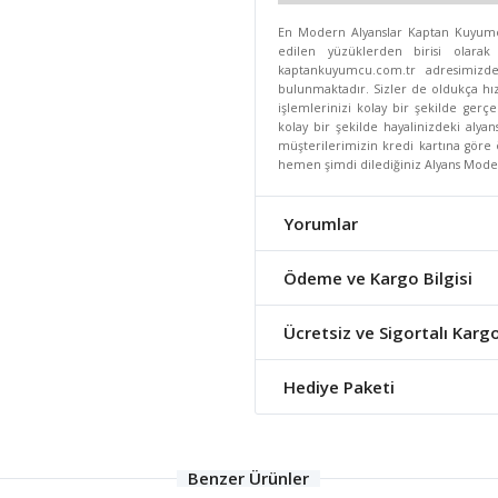
En Modern Alyanslar Kaptan Kuyumcul
edilen yüzüklerden birisi olarak
kaptankuyumcu.com.tr adresimizd
bulunmaktadır. Sizler de oldukça hız
işlemlerinizi kolay bir şekilde gerçe
kolay bir şekilde hayalinizdeki alyan
müşterilerimizin kredi kartına göre 
hemen şimdi dilediğiniz Alyans Modeli'
Yorumlar
Ödeme ve Kargo Bilgisi
Ücretsiz ve Sigortalı Karg
Hediye Paketi
Benzer Ürünler