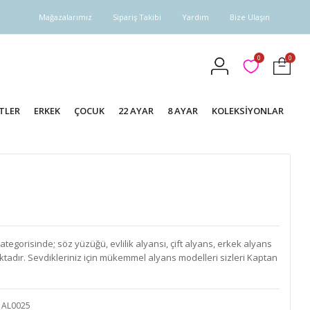
Mağazalarımız
Sipariş Takibi
Yardım
Bize Ulaşın
0
0
TLER
ERKEK
ÇOCUK
22 AYAR
8 AYAR
KOLEKSİYONLAR
tegorisinde; söz yüzüğü, evlilik alyansı, çift alyans, erkek alyans
ktadır. Sevdikleriniz için mükemmel alyans modelleri sizleri Kaptan
AL0025