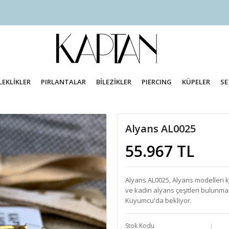
LEKLİKLER
PIRLANTALAR
BİLEZİKLER
PIERCING
KÜPELER
SE
Alyans AL0025
55.967 TL
Alyans AL0025, Alyans modelleri ka
ve kadın alyans çeşitleri bulunma
Kuyumcu'da bekliyor.
Stok Kodu