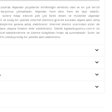
uk’da. Alyanslar yüzyıllardır birlikteliğin sembolü olan ve en çok tercih
 karşımıza çıkmaktadır. Alyanslar hem altın hem de taşlı olabilir.
e sizlere hitap edecek pek çok farklı desen ve modelde alyanslar
lı ve kolay bir şekilde internet sitemize girerek buradan alyans satın alma
kleştirme şansına sahip olabilirsiniz. İnternet sitemiz üzerinden sizler de
slara ulaşma fırsatını elde edebilirsiniz. Üstelik kaptankuyumcu.com.tr siz
özel taksitlendirme ve ödeme kolaylıkları fırsatı da sunmaktadır. Sizler de
ni oldukça kolay bir şekilde satın alabilirsiniz.
o