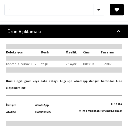
Ürün Açıklaması
Koleksiyon
Renk
Özellik
Cins
Tasarım
Kaptan Kuyumculuk
Yeşil
22 Ayar
Bileklik
Bileklik
Ürünle ilgili gram veya daha detaylı bilgi için Whatsapp iletişim hattından bize
ulaşabilirsiniz.
E-Posta
İletişim
WhatsApp
✉
info@kaptankuyumcu.com.tr
4443558
05494905555