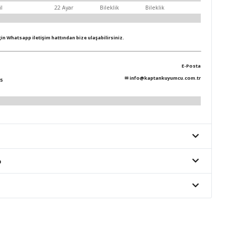
il
22 Ayar
Bileklik
Bileklik
için Whatsapp iletişim hattından bize ulaşabilirsiniz.
E-Posta
✉
info@kaptankuyumcu.com.tr
5
o