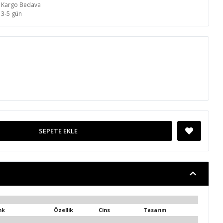
Kargo Bedava
3-5 gün
SEPETE EKLE
nk
Özellik
Cins
Tasarım