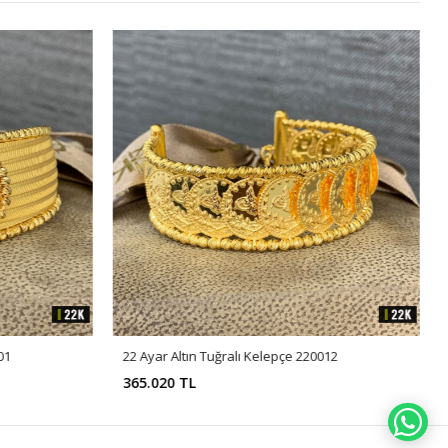
01
22 Ayar Altın Tuğralı Kelepçe 220012
365.020 TL
WH