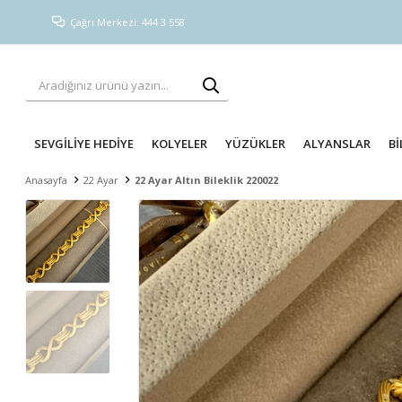
Çağrı Merkezi: 444 3 558
SEVGİLİYE HEDİYE
KOLYELER
YÜZÜKLER
ALYANSLAR
Bİ
Anasayfa
22 Ayar
22 Ayar Altın Bileklik 220022