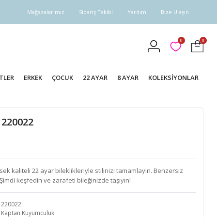
Mağazalarımız
Sipariş Takibi
Yardım
Bize Ulaşın
0
0
TLER
ERKEK
ÇOCUK
22 AYAR
8 AYAR
KOLEKSİYONLAR
k 220022
 kaliteli 22 ayar bileklikleriyle stilinizi tamamlayın. Benzersiz
Şimdi keşfedin ve zarafeti bileğinizde taşıyın!
220022
Kaptan Kuyumculuk