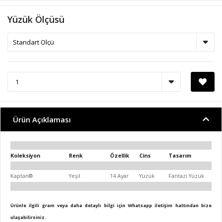
Yüzük Ölçüsü
Ürün Açıklaması
Koleksiyon
Renk
Özellik
Cins
Tasarım
Kaptan®
Yeşil
14 Ayar
Yüzük
Fantazi Yüzük
Ürünle ilgili gram veya daha detaylı bilgi için Whatsapp iletişim hattından bize
ulaşabilirsiniz.