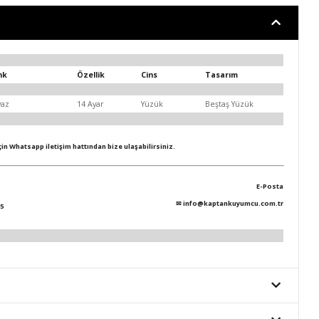
nk
Özellik
Cins
Tasarım
yaz
14 Ayar
Yüzük
Beştaş Yüzük
için Whatsapp iletişim hattından bize ulaşabilirsiniz.
E-Posta
✉
info@kaptankuyumcu.com.tr
5