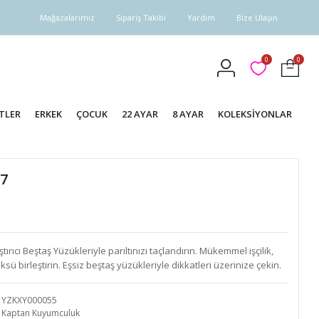
Mağazalarımız
Sipariş Takibi
Yardım
Bize Ulaşın
0
0
TLER
ERKEK
ÇOCUK
22 AYAR
8 AYAR
KOLEKSİYONLAR
87
cı Beştaş Yüzükleriyle parıltınızı taçlandırın. Mükemmel işçilik,
üksü birleştirin. Eşsiz beştaş yüzükleriyle dikkatleri üzerinize çekin.
YZKXY000055
Kaptan Kuyumculuk