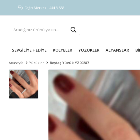
Çağrı Merkezi: 444 3 558
SEVGİLİYE HEDİYE
KOLYELER
YÜZÜKLER
ALYANSLAR
Bİ
Anasayfa
Yüzükler
Beştaş Yüzük YZ00287