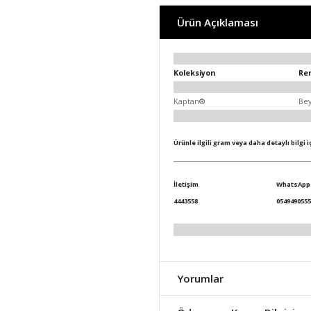
Ürün Açıklaması
Koleksiyon
Re
Kaptan®
Be
Ürünle ilgili gram veya daha detaylı bilgi 
İletişim
WhatsApp
4443558
0549490555
Yorumlar