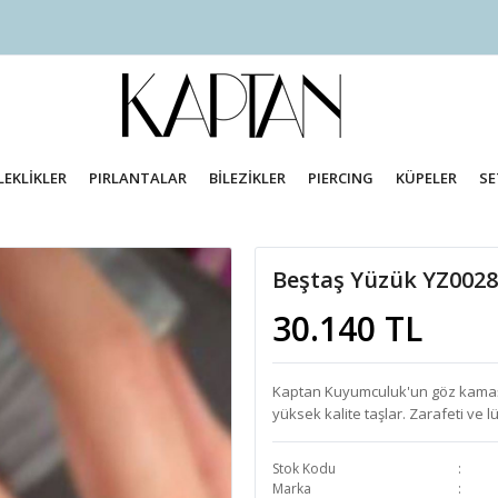
LEKLİKLER
PIRLANTALAR
BİLEZİKLER
PIERCING
KÜPELER
SE
Beştaş Yüzük YZ002
30.140 TL
Kaptan Kuyumculuk'un göz kamaştırı
yüksek kalite taşlar. Zarafeti ve l
Stok Kodu
Marka