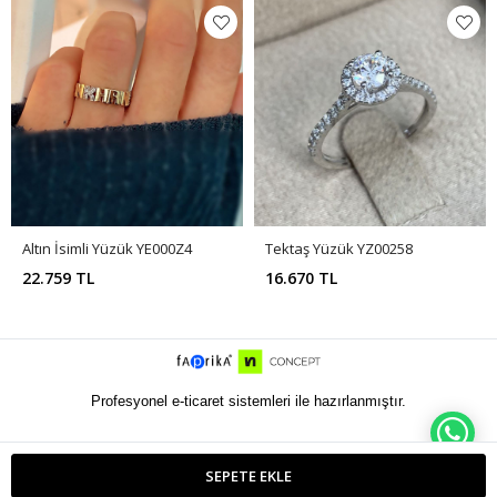
Altın İsimli Yüzük YE000Z4
Tektaş Yüzük YZ00258
22.759 TL
16.670 TL
Profesyonel e-ticaret sistemleri ile hazırlanmıştır.
WH
SEPETE EKLE