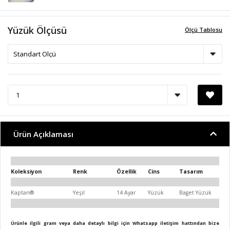
Yüzük Ölçüsü
Ölçü Tablosu
Ürün Açıklaması
Koleksiyon
Renk
Özellik
Cins
Tasarım
Kaptan®
Yeşil
14 Ayar
Yüzük
Baget Yüzük
Ürünle ilgili gram veya daha detaylı bilgi için Whatsapp iletişim hattından bize