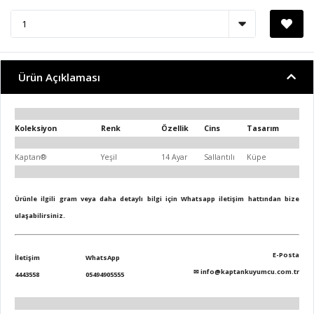
Ürün Açıklaması
Koleksiyon
Renk
Özellik
Cins
Tasarım
Kaptan®
Yeşil
14 Ayar
Sallantılı
Küpe
Ürünle ilgili gram veya daha detaylı bilgi için Whatsapp iletişim hattından bize
ulaşabilirsiniz.
E-Posta
İletişim
WhatsApp
✉
info@kaptankuyumcu.com.tr
4443558
05494905555