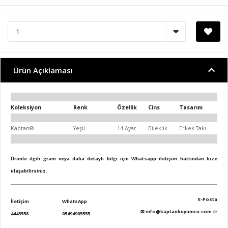
Ürün Açıklaması
Koleksiyon
Renk
Özellik
Cins
Tasarım
Kaptan®
Yeşil
14 Ayar
Bileklik
Erkek Takı
Ürünle ilgili gram veya daha detaylı bilgi için Whatsapp iletişim hattından bize
ulaşabilirsiniz.
E-Posta
İletişim
WhatsApp
✉
info@kaptankuyumcu.com.tr
4443558
05494905555