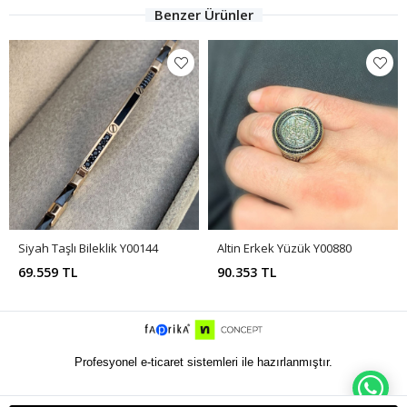
Benzer Ürünler
Siyah Taşlı Bileklik Y00144
Altin Erkek Yüzük Y00880
69.559 TL
90.353 TL
Profesyonel e-ticaret sistemleri ile hazırlanmıştır.
WH