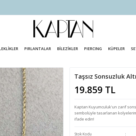
LEKLİKLER
PIRLANTALAR
BİLEZİKLER
PIERCING
KÜPELER
SE
Taşsız Sonsuzluk Alt
19.859 TL
Kaptan Kuyumculuk'un zarif sonsuz
sembolüyle tasarlanan kolyelerimi
ifade edin!
Stok Kodu