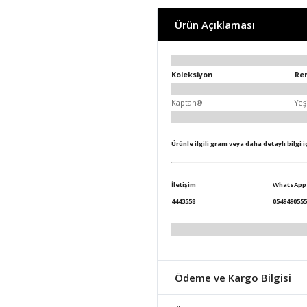
Ürün Açıklaması
Koleksiyon
Re
Kaptan®
Yeş
Ürünle ilgili gram veya daha detaylı bilgi 
İletişim
WhatsApp
4443558
0549490555
Ödeme ve Kargo Bilgisi