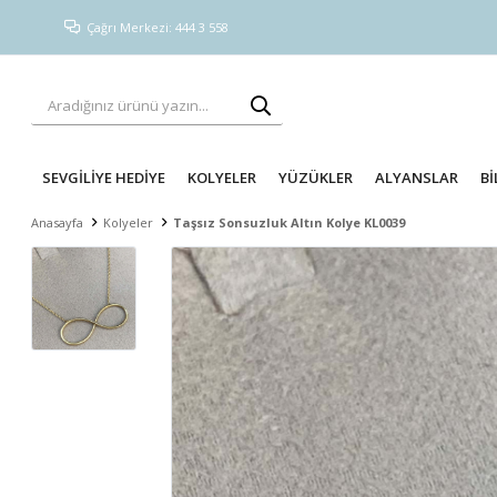
Çağrı Merkezi: 444 3 558
SEVGİLİYE HEDİYE
KOLYELER
YÜZÜKLER
ALYANSLAR
Bİ
Anasayfa
Kolyeler
Taşsız Sonsuzluk Altın Kolye KL0039