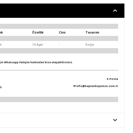
nk
Özellik
Cins
Tasarım
il
14 Ayar
-
Kolye
için Whatsapp iletişim hattından bize ulaşabilirsiniz.
E-Posta
✉
info@kaptankuyumcu.com.tr
5