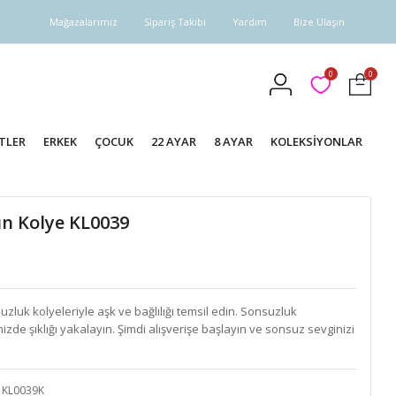
Mağazalarımız
Sipariş Takibi
Yardım
Bize Ulaşın
0
0
TLER
ERKEK
ÇOCUK
22 AYAR
8 AYAR
KOLEKSİYONLAR
ın Kolye KL0039
luk kolyeleriyle aşk ve bağlılığı temsil edin. Sonsuzluk
zde şıklığı yakalayın. Şimdi alışverişe başlayın ve sonsuz sevginizi
KL0039K