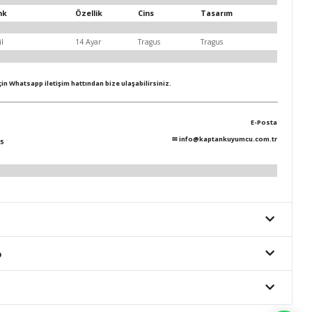
nk
Özellik
Cins
Tasarım
il
14 Ayar
Tragus
Tragus
için Whatsapp iletişim hattından bize ulaşabilirsiniz.
E-Posta
✉
info@kaptankuyumcu.com.tr
5
o