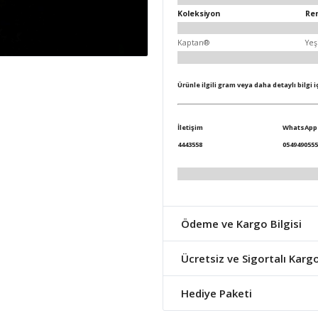
Koleksiyon
Re
Kaptan®
Yeş
Ürünle ilgili gram veya daha detaylı bilgi 
İletişim
WhatsApp
4443558
0549490555
Ödeme ve Kargo Bilgisi
Ücretsiz ve Sigortalı Karg
Hediye Paketi