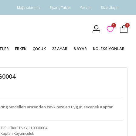
Mağazalarımız
Sipariş Takibi
Yardım
Bize Ulaşın
0
0
TLER
ERKEK
ÇOCUK
22 AYAR
8 AYAR
KOLEKSİYONLAR
G0004
Piercing Modelleri arasından zevkinize en uygun seçenek Kaptan
TkPUElKKPTNKYU10000004
Kaptan Kuyumculuk