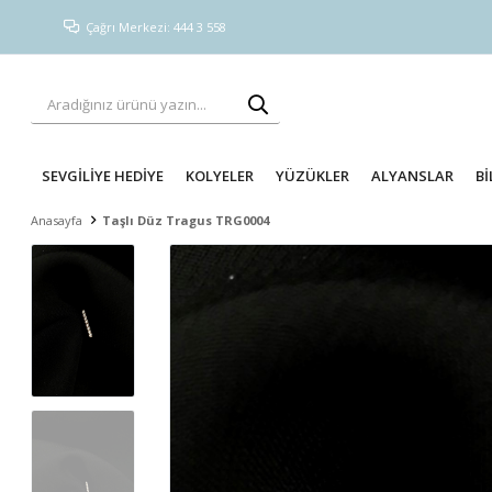
Çağrı Merkezi: 444 3 558
SEVGİLİYE HEDİYE
KOLYELER
YÜZÜKLER
ALYANSLAR
Bİ
Anasayfa
Taşlı Düz Tragus TRG0004