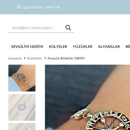
Çağrı Merkezi: 444 3 558
SEVGİLİYE HEDİYE
KOLYELER
YÜZÜKLER
ALYANSLAR
Bİ
Anasayfa
Bileklikler
Pusula Bileklik Y00751