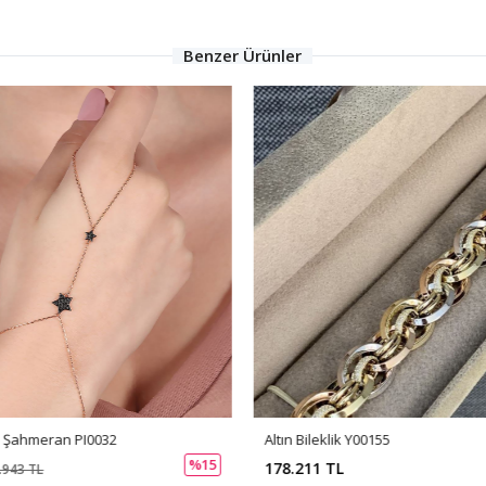
Benzer Ürünler
z Şahmeran PI0032
Altın Bileklik Y00155
%15
178.211 TL
.943 TL