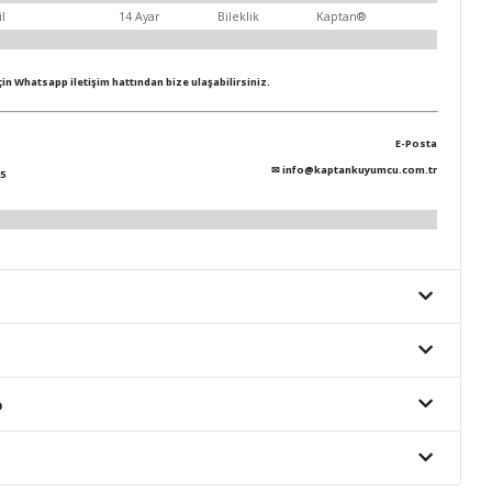
il
14 Ayar
Bileklik
Kaptan®
için Whatsapp iletişim hattından bize ulaşabilirsiniz.
E-Posta
✉
info@kaptankuyumcu.com.tr
5
o