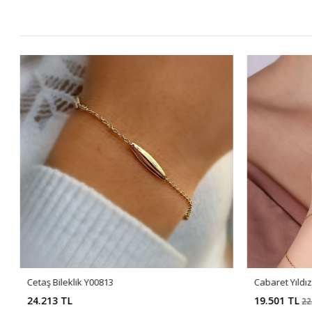
Cetaş Bileklik Y00813
Cabaret Yıldı
24.213 TL
19.501 TL
22