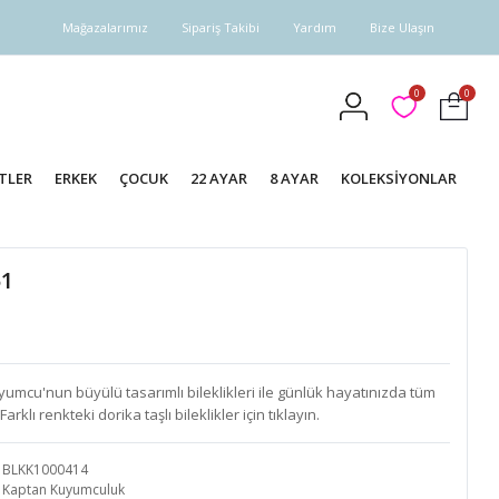
Mağazalarımız
Sipariş Takibi
Yardım
Bize Ulaşın
0
0
TLER
ERKEK
ÇOCUK
22 AYAR
8 AYAR
KOLEKSİYONLAR
51
yumcu'nun büyülü tasarımlı bileklikleri ile günlük hayatınızda tüm
rklı renkteki dorika taşlı bileklikler için tıklayın.
BLKK1000414
Kaptan Kuyumculuk